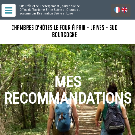
Site Officiel de l'hébergement
, partenaire de
Office de Tourisme Entre Saône et Grosne
et
soutenu par Destination Saône et Loire
CHAMBRES D'HÔTES LE FOUR À PAIN - LAIVES - SUD
BOURGOGNE
MES
RECOMMANDATIONS