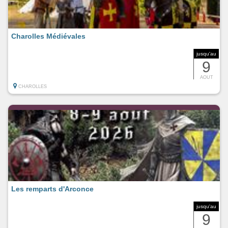
Charolles Médiévales
jusqu'au
9
AOUT
CHAROLLES
Les remparts d'Arconce
jusqu'au
9