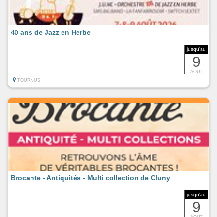
40 ans de Jazz en Herbe
jusqu'au
9
AOUT
TOURNUS
Brocante - Antiquités - Multi collection de Cluny
jusqu'au
9
AOUT