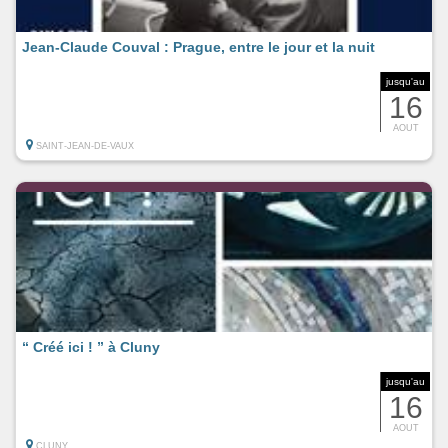
Jean-Claude Couval : Prague, entre le jour et la nuit
jusqu'au
16
AOUT
SAINT-JEAN-DE-VAUX
“ Créé ici ! ” à Cluny
jusqu'au
16
AOUT
CLUNY