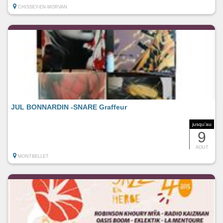
CHISSEY-EN-MORVAN
JUL BONNARDIN -SNARE Graffeur
jusqu'au
9
AOUT
MONTBELLET