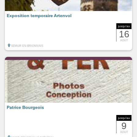
Exposition temporaire Artenvol
jusqu'au
16
AOUT
SEMUR-EN-BRIONNAIS
Patrice Bourgeois
jusqu'au
9
AOUT