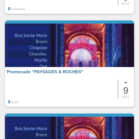
AOUT
CHAPAIZE
Promenade "PAYSAGES & ROCHES"
le
9
AOUT
SUIN