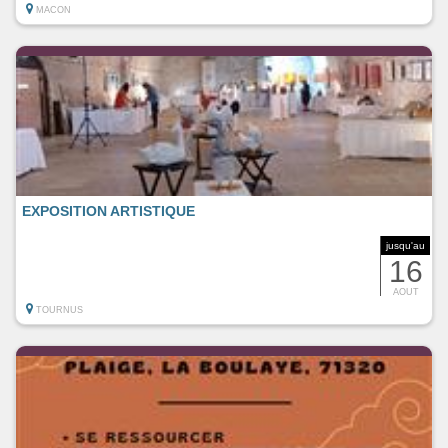
MACON
EXPOSITION ARTISTIQUE
jusqu'au
16
AOUT
TOURNUS