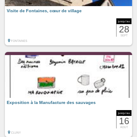
Visite de Fontaines, cœur de village
jusqu'au
28
SEPT
FONTAINES
Exposition à la Manufacture des sauvages
jusqu'au
16
AOUT
CLUNY