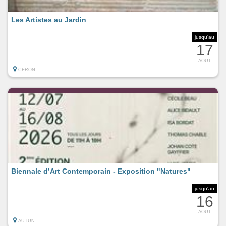
Les Artistes au Jardin
jusqu'au
17
AOUT
CERON
Biennale d’Art Contemporain - Exposition "Natures"
jusqu'au
16
AOUT
AUTUN