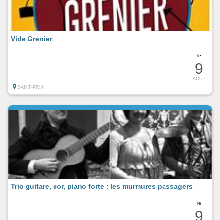
Vide Grenier
le
9
AOUT
SAINT-PRIX
Trio guitare, cor, piano forte : les murmures passagers
le
9