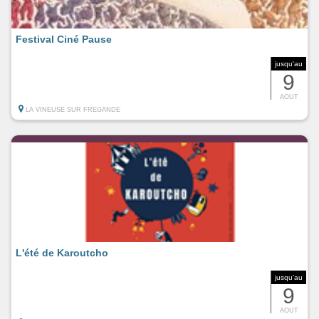
Festival Ciné Pause
jusqu'au
9
AOUT
LA VINEUSE SUR FREGANDE
L'été de Karoutcho
jusqu'au
9
AOUT