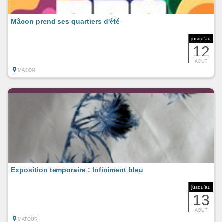
Mâcon prend ses quartiers d'été
jusqu'au
12
AOUT
MACON
Exposition temporaire : Infiniment bleu
jusqu'au
13
AOUT
MATOUR