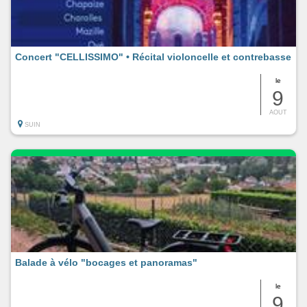
Concert "CELLISSIMO" • Récital violoncelle et contrebasse
le
9
AOUT
SUIN
Balade à vélo "bocages et panoramas"
le
9